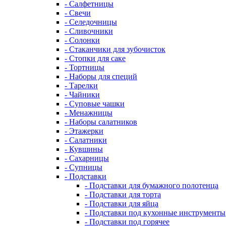
- Салфетницы
- Свечи
- Селедочницы
- Сливочники
- Солонки
- Стаканчики для зубочисток
- Стопки для саке
- Тортницы
- Наборы для специй
- Тарелки
- Чайники
- Суповые чашки
- Менажницы
- Наборы салатников
- Этажерки
- Салатники
- Кувшины
- Сахарницы
- Супницы
- Подставки
- Подставки для бумажного полотенца
- Подставки для торта
- Подставки для яйца
- Подставки под кухонные инструменты
- Подставки под горячее