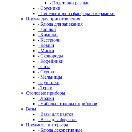
- Подставки разные
- Соусники
- Пепельницы из фарфора и керамики
Посуда для приготовления
- Блюда для запекания
- Горшки
- Крышки
- Кастрюли
- Ковши
- Миски
- Сковороды
- Кофейники
- Сита
- Ступки
- Мельницы
- Сушилки
- Терки
Столовые приборы
- Ложки
- Наборы столовых приборов
Вазы
- Вазы для цветов
- Вазы для фруктов
Предметы интерьера
- Блюда декоративные