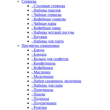
Сервизы
- Столовые сервизы
- Наборы тарелок
- Чайные сервизы
- Кофейные сервизы
- Чайные пары
- Кофейные пары
- Наборы детской посуды
- Кружки
- Наборы для торта
Предметы сервировки
- Блюда
- Блюдца
- Кольца для салфеток
- Конфетницы
- Кофейники
- Масленки
- Молочники
- Набор сахарница, молочник
- Наборы для сыра
- Перечницы
- Пиалы
- Подносы
- Подсвечники
- Розетки