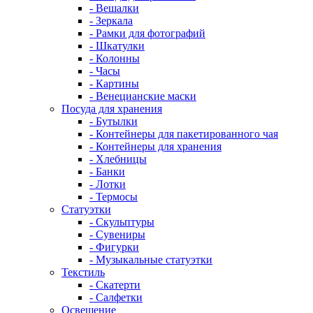
- Вешалки
- Зеркала
- Рамки для фотографий
- Шкатулки
- Колонны
- Часы
- Картины
- Венецианские маски
Посуда для хранения
- Бутылки
- Контейнеры для пакетированного чая
- Контейнеры для хранения
- Хлебницы
- Банки
- Лотки
- Термосы
Статуэтки
- Скульптуры
- Сувениры
- Фигурки
- Музыкальные статуэтки
Текстиль
- Скатерти
- Салфетки
Освещение