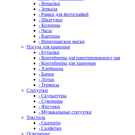
- Вешалки
- Зеркала
- Рамки для фотографий
- Шкатулки
- Колонны
- Часы
- Картины
- Венецианские маски
Посуда для хранения
- Бутылки
- Контейнеры для пакетированного чая
- Контейнеры для хранения
- Хлебницы
- Банки
- Лотки
- Термосы
Статуэтки
- Скульптуры
- Сувениры
- Фигурки
- Музыкальные статуэтки
Текстиль
- Скатерти
- Салфетки
Освещение