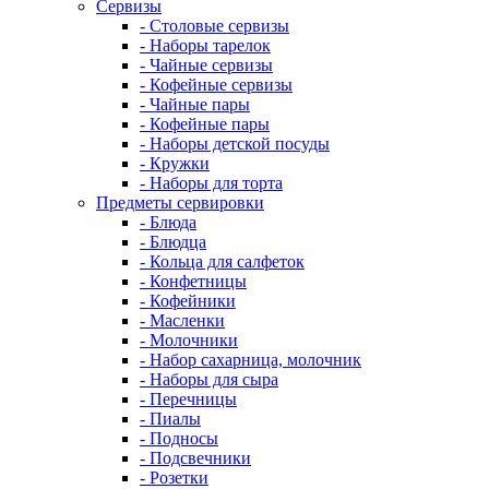
Сервизы
- Столовые сервизы
- Наборы тарелок
- Чайные сервизы
- Кофейные сервизы
- Чайные пары
- Кофейные пары
- Наборы детской посуды
- Кружки
- Наборы для торта
Предметы сервировки
- Блюда
- Блюдца
- Кольца для салфеток
- Конфетницы
- Кофейники
- Масленки
- Молочники
- Набор сахарница, молочник
- Наборы для сыра
- Перечницы
- Пиалы
- Подносы
- Подсвечники
- Розетки