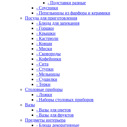
- Подставки разные
- Соусники
- Пепельницы из фарфора и керамики
Посуда для приготовления
- Блюда для запекания
- Горшки
- Крышки
- Кастрюли
- Ковши
- Миски
- Сковороды
- Кофейники
- Сита
- Ступки
- Мельницы
- Сушилки
- Терки
Столовые приборы
- Ложки
- Наборы столовых приборов
Вазы
- Вазы для цветов
- Вазы для фруктов
Предметы интерьера
- Блюда декоративные