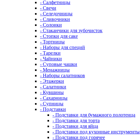
- Салфетницы
- Свечи
- Селедочницы
- Сливочники
- Солонки
- Стаканчики для зубочисток
- Стопки для саке
- Тортницы
- Наборы для специй
- Тарелки
- Чайники
- Суповые чашки
- Менажницы
- Наборы салатников
- Этажерки
- Салатники
- Кувшины
- Сахарницы
- Супницы
- Подставки
- Подставки для бумажного полотенца
- Подставки для торта
- Подставки для яйца
- Подставки под кухонные инструменты
- Подставки под горячее