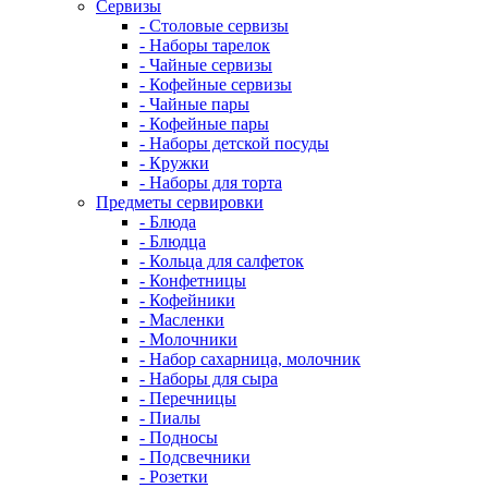
Сервизы
- Столовые сервизы
- Наборы тарелок
- Чайные сервизы
- Кофейные сервизы
- Чайные пары
- Кофейные пары
- Наборы детской посуды
- Кружки
- Наборы для торта
Предметы сервировки
- Блюда
- Блюдца
- Кольца для салфеток
- Конфетницы
- Кофейники
- Масленки
- Молочники
- Набор сахарница, молочник
- Наборы для сыра
- Перечницы
- Пиалы
- Подносы
- Подсвечники
- Розетки