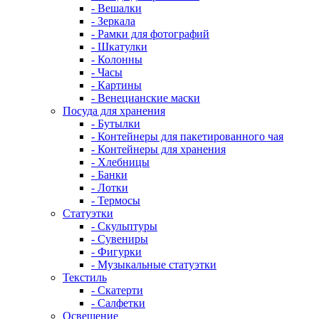
- Вешалки
- Зеркала
- Рамки для фотографий
- Шкатулки
- Колонны
- Часы
- Картины
- Венецианские маски
Посуда для хранения
- Бутылки
- Контейнеры для пакетированного чая
- Контейнеры для хранения
- Хлебницы
- Банки
- Лотки
- Термосы
Статуэтки
- Скульптуры
- Сувениры
- Фигурки
- Музыкальные статуэтки
Текстиль
- Скатерти
- Салфетки
Освещение