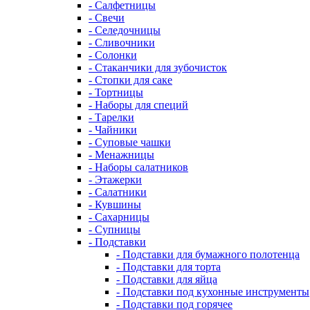
- Салфетницы
- Свечи
- Селедочницы
- Сливочники
- Солонки
- Стаканчики для зубочисток
- Стопки для саке
- Тортницы
- Наборы для специй
- Тарелки
- Чайники
- Суповые чашки
- Менажницы
- Наборы салатников
- Этажерки
- Салатники
- Кувшины
- Сахарницы
- Супницы
- Подставки
- Подставки для бумажного полотенца
- Подставки для торта
- Подставки для яйца
- Подставки под кухонные инструменты
- Подставки под горячее