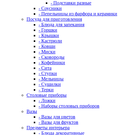
- Подставки разные
- Соусники
- Пепельницы из фарфора и керамики
Посуда для приготовления
- Блюда для запекания
- Горшки
- Крышки
- Кастрюли
- Ковши
- Миски
- Сковороды
- Кофейники
- Сита
- Ступки
- Мельницы
- Сушилки
- Терки
Столовые приборы
- Ложки
- Наборы столовых приборов
Вазы
- Вазы для цветов
- Вазы для фруктов
Предметы интерьера
- Блюда декоративные