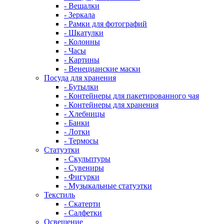
- Вешалки
- Зеркала
- Рамки для фотографий
- Шкатулки
- Колонны
- Часы
- Картины
- Венецианские маски
Посуда для хранения
- Бутылки
- Контейнеры для пакетированного чая
- Контейнеры для хранения
- Хлебницы
- Банки
- Лотки
- Термосы
Статуэтки
- Скульптуры
- Сувениры
- Фигурки
- Музыкальные статуэтки
Текстиль
- Скатерти
- Салфетки
Освещение