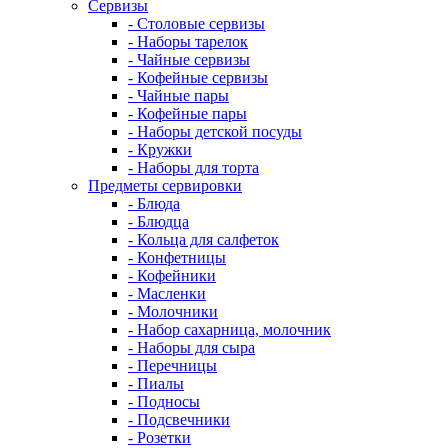
Сервизы
- Столовые сервизы
- Наборы тарелок
- Чайные сервизы
- Кофейные сервизы
- Чайные пары
- Кофейные пары
- Наборы детской посуды
- Кружки
- Наборы для торта
Предметы сервировки
- Блюда
- Блюдца
- Кольца для салфеток
- Конфетницы
- Кофейники
- Масленки
- Молочники
- Набор сахарница, молочник
- Наборы для сыра
- Перечницы
- Пиалы
- Подносы
- Подсвечники
- Розетки