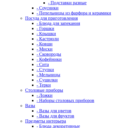
- Подставки разные
- Соусники
- Пепельницы из фарфора и керамики
Посуда для приготовления
- Блюда для запекания
- Горшки
- Крышки
- Кастрюли
- Ковши
- Миски
- Сковороды
- Кофейники
- Сита
- Ступки
- Мельницы
- Сушилки
- Терки
Столовые приборы
- Ложки
- Наборы столовых приборов
Вазы
- Вазы для цветов
- Вазы для фруктов
Предметы интерьера
- Блюда декоративные