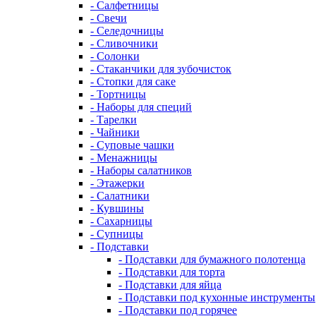
- Салфетницы
- Свечи
- Селедочницы
- Сливочники
- Солонки
- Стаканчики для зубочисток
- Стопки для саке
- Тортницы
- Наборы для специй
- Тарелки
- Чайники
- Суповые чашки
- Менажницы
- Наборы салатников
- Этажерки
- Салатники
- Кувшины
- Сахарницы
- Супницы
- Подставки
- Подставки для бумажного полотенца
- Подставки для торта
- Подставки для яйца
- Подставки под кухонные инструменты
- Подставки под горячее