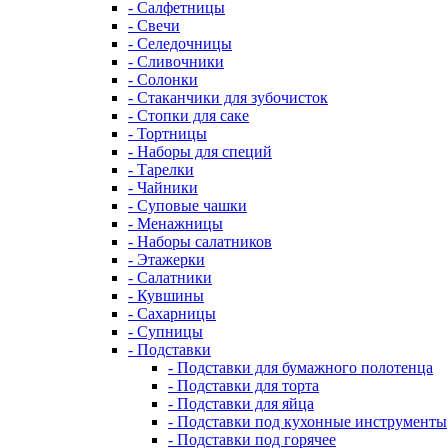
- Салфетницы
- Свечи
- Селедочницы
- Сливочники
- Солонки
- Стаканчики для зубочисток
- Стопки для саке
- Тортницы
- Наборы для специй
- Тарелки
- Чайники
- Суповые чашки
- Менажницы
- Наборы салатников
- Этажерки
- Салатники
- Кувшины
- Сахарницы
- Супницы
- Подставки
- Подставки для бумажного полотенца
- Подставки для торта
- Подставки для яйца
- Подставки под кухонные инструменты
- Подставки под горячее