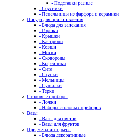
- Подставки разные
- Соусники
- Пепельницы из фарфора и керамики
Посуда для приготовления
- Блюда для запекания
- Горшки
- Крышки
- Кастрюли
- Ковши
- Миски
- Сковороды
- Кофейники
- Сита
- Ступки
- Мельницы
- Сушилки
- Терки
Столовые приборы
- Ложки
- Наборы столовых приборов
Вазы
- Вазы для цветов
- Вазы для фруктов
Предметы интерьера
- Блюда декоративные