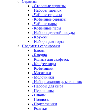
Сервизы
- Столовые сервизы
- Наборы тарелок
- Чайные сервизы
- Кофейные сервизы
- Чайные пары
- Кофейные пары
- Наборы детской посуды
- Кружки
- Наборы для торта
Предметы сервировки
- Блюда
- Блюдца
- Кольца для салфеток
- Конфетницы
- Кофейники
- Масленки
- Молочники
- Набор сахарница, молочник
- Наборы для сыра
- Перечницы
- Пиалы
- Подносы
- Подсвечники
- Розетки