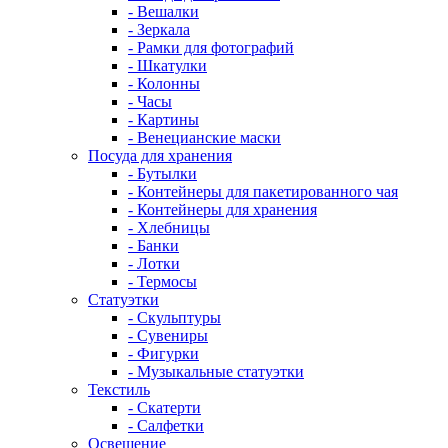
- Вешалки
- Зеркала
- Рамки для фотографий
- Шкатулки
- Колонны
- Часы
- Картины
- Венецианские маски
Посуда для хранения
- Бутылки
- Контейнеры для пакетированного чая
- Контейнеры для хранения
- Хлебницы
- Банки
- Лотки
- Термосы
Статуэтки
- Скульптуры
- Сувениры
- Фигурки
- Музыкальные статуэтки
Текстиль
- Скатерти
- Салфетки
Освещение