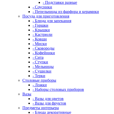
- Подставки разные
- Соусники
- Пепельницы из фарфора и керамики
Посуда для приготовления
- Блюда для запекания
- Горшки
- Крышки
- Кастрюли
- Ковши
- Миски
- Сковороды
- Кофейники
- Сита
- Ступки
- Мельницы
- Сушилки
- Терки
Столовые приборы
- Ложки
- Наборы столовых приборов
Вазы
- Вазы для цветов
- Вазы для фруктов
Предметы интерьера
- Блюда декоративные