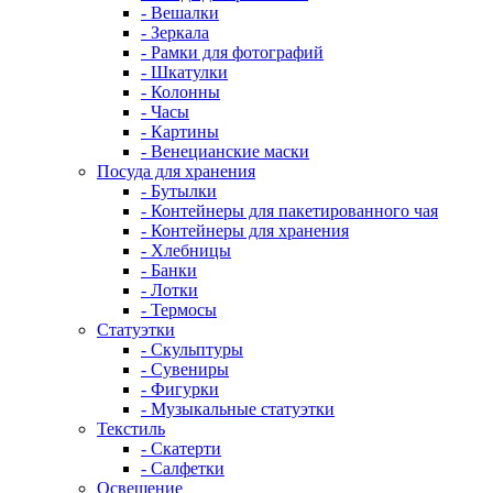
- Вешалки
- Зеркала
- Рамки для фотографий
- Шкатулки
- Колонны
- Часы
- Картины
- Венецианские маски
Посуда для хранения
- Бутылки
- Контейнеры для пакетированного чая
- Контейнеры для хранения
- Хлебницы
- Банки
- Лотки
- Термосы
Статуэтки
- Скульптуры
- Сувениры
- Фигурки
- Музыкальные статуэтки
Текстиль
- Скатерти
- Салфетки
Освещение