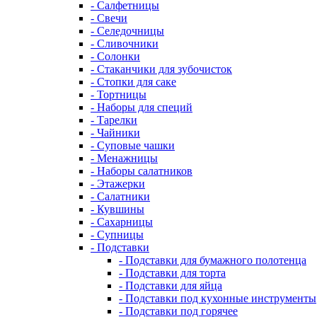
- Салфетницы
- Свечи
- Селедочницы
- Сливочники
- Солонки
- Стаканчики для зубочисток
- Стопки для саке
- Тортницы
- Наборы для специй
- Тарелки
- Чайники
- Суповые чашки
- Менажницы
- Наборы салатников
- Этажерки
- Салатники
- Кувшины
- Сахарницы
- Супницы
- Подставки
- Подставки для бумажного полотенца
- Подставки для торта
- Подставки для яйца
- Подставки под кухонные инструменты
- Подставки под горячее