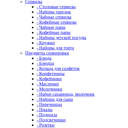
Сервизы
- Столовые сервизы
- Наборы тарелок
- Чайные сервизы
- Кофейные сервизы
- Чайные пары
- Кофейные пары
- Наборы детской посуды
- Кружки
- Наборы для торта
Предметы сервировки
- Блюда
- Блюдца
- Кольца для салфеток
- Конфетницы
- Кофейники
- Масленки
- Молочники
- Набор сахарница, молочник
- Наборы для сыра
- Перечницы
- Пиалы
- Подносы
- Подсвечники
- Розетки