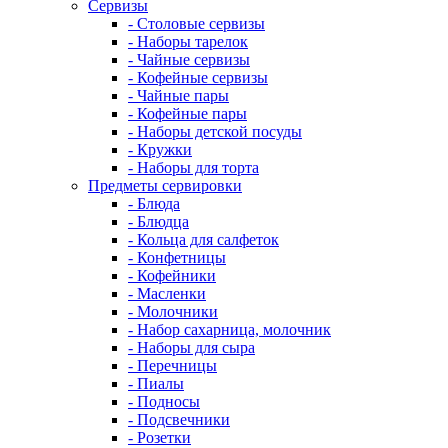
Сервизы
- Столовые сервизы
- Наборы тарелок
- Чайные сервизы
- Кофейные сервизы
- Чайные пары
- Кофейные пары
- Наборы детской посуды
- Кружки
- Наборы для торта
Предметы сервировки
- Блюда
- Блюдца
- Кольца для салфеток
- Конфетницы
- Кофейники
- Масленки
- Молочники
- Набор сахарница, молочник
- Наборы для сыра
- Перечницы
- Пиалы
- Подносы
- Подсвечники
- Розетки