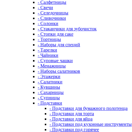
- Салфетницы
- Свечи
- Селедочницы
- Сливочники
- Солонки
- Стаканчики для зубочисток
- Стопки для саке
- Тортницы
- Наборы для специй
- Тарелки
- Чайники
- Суповые чашки
- Менажницы
- Наборы салатников
- Этажерки
- Салатники
- Кувшины
- Сахарницы
- Супницы
- Подставки
- Подставки для бумажного полотенца
- Подставки для торта
- Подставки для яйца
- Подставки под кухонные инструменты
- Подставки под горячее