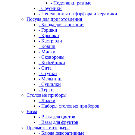
- Подставки разные
- Соусники
- Пепельницы из фарфора и керамики
Посуда для приготовления
- Блюда для запекания
- Горшки
- Крышки
- Кастрюли
- Ковши
- Миски
- Сковороды
- Кофейники
- Сита
- Ступки
- Мельницы
- Сушилки
- Терки
Столовые приборы
- Ложки
- Наборы столовых приборов
Вазы
- Вазы для цветов
- Вазы для фруктов
Предметы интерьера
- Блюда декоративные