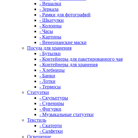
- Вешалки
- Зеркала
- Рамки для фотографий
- Шкатулки
- Колонны
- Часы
- Картины
- Венецианские маски
Посуда для хранения
- Бутылки
- Контейнеры для пакетированного чая
- Контейнеры для хранения
- Хлебницы
- Банки
- Лотки
- Термосы
Статуэтки
- Скульптуры
- Сувениры
- Фигурки
- Музыкальные статуэтки
Текстиль
- Скатерти
- Салфетки
Освещение