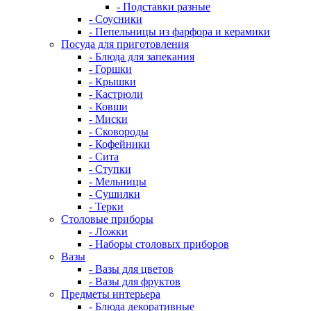
- Подставки разные
- Соусники
- Пепельницы из фарфора и керамики
Посуда для приготовления
- Блюда для запекания
- Горшки
- Крышки
- Кастрюли
- Ковши
- Миски
- Сковороды
- Кофейники
- Сита
- Ступки
- Мельницы
- Сушилки
- Терки
Столовые приборы
- Ложки
- Наборы столовых приборов
Вазы
- Вазы для цветов
- Вазы для фруктов
Предметы интерьера
- Блюда декоративные