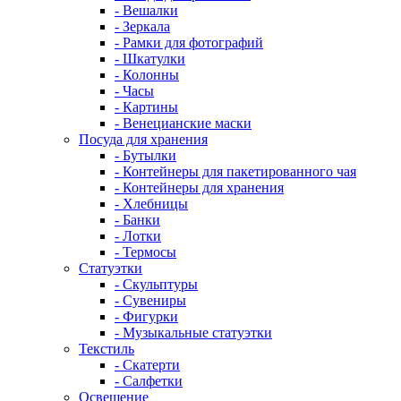
- Вешалки
- Зеркала
- Рамки для фотографий
- Шкатулки
- Колонны
- Часы
- Картины
- Венецианские маски
Посуда для хранения
- Бутылки
- Контейнеры для пакетированного чая
- Контейнеры для хранения
- Хлебницы
- Банки
- Лотки
- Термосы
Статуэтки
- Скульптуры
- Сувениры
- Фигурки
- Музыкальные статуэтки
Текстиль
- Скатерти
- Салфетки
Освещение