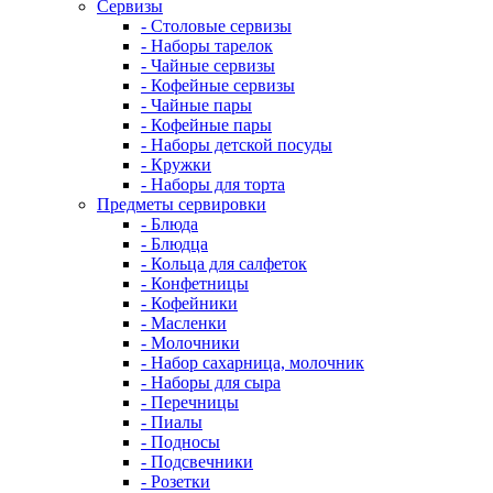
Сервизы
- Столовые сервизы
- Наборы тарелок
- Чайные сервизы
- Кофейные сервизы
- Чайные пары
- Кофейные пары
- Наборы детской посуды
- Кружки
- Наборы для торта
Предметы сервировки
- Блюда
- Блюдца
- Кольца для салфеток
- Конфетницы
- Кофейники
- Масленки
- Молочники
- Набор сахарница, молочник
- Наборы для сыра
- Перечницы
- Пиалы
- Подносы
- Подсвечники
- Розетки