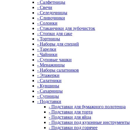
- Салфетницы
- Свечи
- Селедочницы
- Сливочники
- Солонки
- Стаканчики для зубочисток
- Стопки для саке
- Тортницы
- Наборы для специй
- Тарелки
- Чайники
- Суповые чашки
- Менажницы
- Наборы салатников
- Этажерки
- Салатники
- Кувшины
- Сахарницы
- Супницы
- Подставки
- Подставки для бумажного полотенца
- Подставки для торта
- Подставки для яйца
- Подставки под кухонные инструменты
- Подставки под горячее