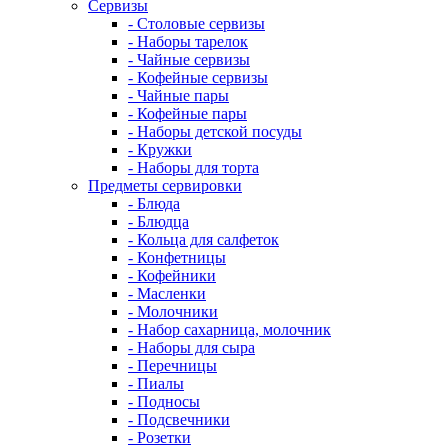
Сервизы
- Столовые сервизы
- Наборы тарелок
- Чайные сервизы
- Кофейные сервизы
- Чайные пары
- Кофейные пары
- Наборы детской посуды
- Кружки
- Наборы для торта
Предметы сервировки
- Блюда
- Блюдца
- Кольца для салфеток
- Конфетницы
- Кофейники
- Масленки
- Молочники
- Набор сахарница, молочник
- Наборы для сыра
- Перечницы
- Пиалы
- Подносы
- Подсвечники
- Розетки