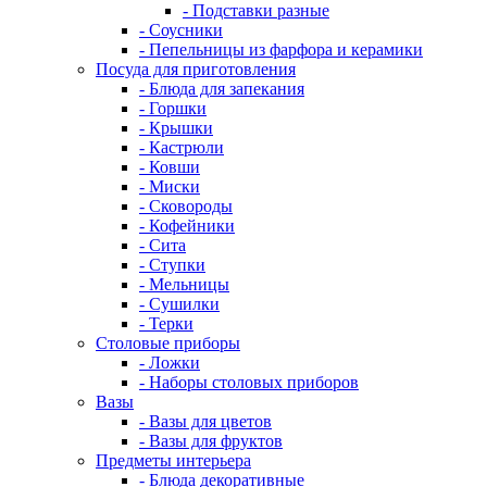
- Подставки разные
- Соусники
- Пепельницы из фарфора и керамики
Посуда для приготовления
- Блюда для запекания
- Горшки
- Крышки
- Кастрюли
- Ковши
- Миски
- Сковороды
- Кофейники
- Сита
- Ступки
- Мельницы
- Сушилки
- Терки
Столовые приборы
- Ложки
- Наборы столовых приборов
Вазы
- Вазы для цветов
- Вазы для фруктов
Предметы интерьера
- Блюда декоративные