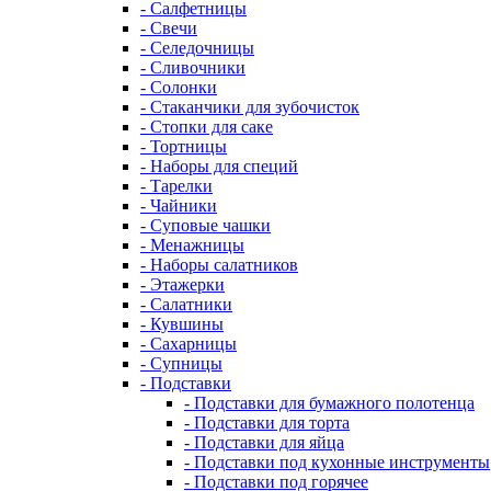
- Салфетницы
- Свечи
- Селедочницы
- Сливочники
- Солонки
- Стаканчики для зубочисток
- Стопки для саке
- Тортницы
- Наборы для специй
- Тарелки
- Чайники
- Суповые чашки
- Менажницы
- Наборы салатников
- Этажерки
- Салатники
- Кувшины
- Сахарницы
- Супницы
- Подставки
- Подставки для бумажного полотенца
- Подставки для торта
- Подставки для яйца
- Подставки под кухонные инструменты
- Подставки под горячее