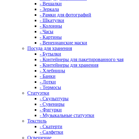
- Вешалки
- Зеркала
- Рамки для фотографий
- Шкатулки
- Колонны
- Часы
- Картины
- Венецианские маски
Посуда для хранения
- Бутылки
- Контейнеры для пакетированного чая
- Контейнеры для хранения
- Хлебницы
- Банки
- Лотки
- Термосы
Статуэтки
- Скульптуры
- Сувениры
- Фигурки
- Музыкальные статуэтки
Текстиль
- Скатерти
- Салфетки
Освещение