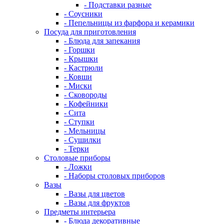
- Подставки разные
- Соусники
- Пепельницы из фарфора и керамики
Посуда для приготовления
- Блюда для запекания
- Горшки
- Крышки
- Кастрюли
- Ковши
- Миски
- Сковороды
- Кофейники
- Сита
- Ступки
- Мельницы
- Сушилки
- Терки
Столовые приборы
- Ложки
- Наборы столовых приборов
Вазы
- Вазы для цветов
- Вазы для фруктов
Предметы интерьера
- Блюда декоративные