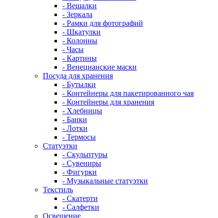
- Вешалки
- Зеркала
- Рамки для фотографий
- Шкатулки
- Колонны
- Часы
- Картины
- Венецианские маски
Посуда для хранения
- Бутылки
- Контейнеры для пакетированного чая
- Контейнеры для хранения
- Хлебницы
- Банки
- Лотки
- Термосы
Статуэтки
- Скульптуры
- Сувениры
- Фигурки
- Музыкальные статуэтки
Текстиль
- Скатерти
- Салфетки
Освещение