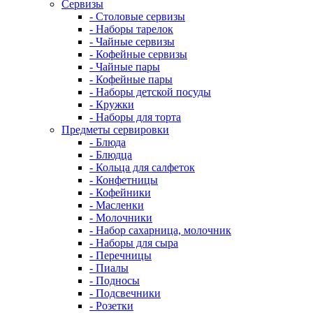
Сервизы
- Столовые сервизы
- Наборы тарелок
- Чайные сервизы
- Кофейные сервизы
- Чайные пары
- Кофейные пары
- Наборы детской посуды
- Кружки
- Наборы для торта
Предметы сервировки
- Блюда
- Блюдца
- Кольца для салфеток
- Конфетницы
- Кофейники
- Масленки
- Молочники
- Набор сахарница, молочник
- Наборы для сыра
- Перечницы
- Пиалы
- Подносы
- Подсвечники
- Розетки