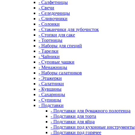
- Салфетницы
- Свечи
- Селедочницы
- Сливочники
- Солонки
- Стаканчики для зубочисток
- Стопки для саке
- Тортницы
- Наборы для специй
- Тарелки
- Чайники
- Суповые чашки
- Менажницы
- Наборы салатников
- Этажерки
- Салатники
- Кувшины
- Сахарницы
- Супницы
- Подставки
- Подставки для бумажного полотенца
- Подставки для торта
- Подставки для яйца
- Подставки под кухонные инструменты
- Подставки под горячее