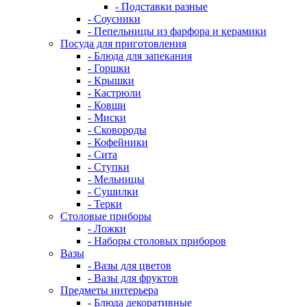
- Подставки разные
- Соусники
- Пепельницы из фарфора и керамики
Посуда для приготовления
- Блюда для запекания
- Горшки
- Крышки
- Кастрюли
- Ковши
- Миски
- Сковороды
- Кофейники
- Сита
- Ступки
- Мельницы
- Сушилки
- Терки
Столовые приборы
- Ложки
- Наборы столовых приборов
Вазы
- Вазы для цветов
- Вазы для фруктов
Предметы интерьера
- Блюда декоративные