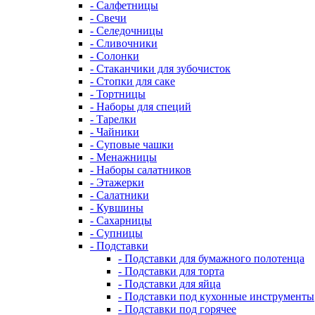
- Салфетницы
- Свечи
- Селедочницы
- Сливочники
- Солонки
- Стаканчики для зубочисток
- Стопки для саке
- Тортницы
- Наборы для специй
- Тарелки
- Чайники
- Суповые чашки
- Менажницы
- Наборы салатников
- Этажерки
- Салатники
- Кувшины
- Сахарницы
- Супницы
- Подставки
- Подставки для бумажного полотенца
- Подставки для торта
- Подставки для яйца
- Подставки под кухонные инструменты
- Подставки под горячее