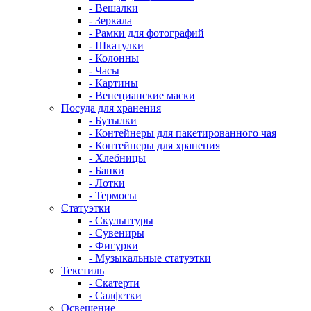
- Вешалки
- Зеркала
- Рамки для фотографий
- Шкатулки
- Колонны
- Часы
- Картины
- Венецианские маски
Посуда для хранения
- Бутылки
- Контейнеры для пакетированного чая
- Контейнеры для хранения
- Хлебницы
- Банки
- Лотки
- Термосы
Статуэтки
- Скульптуры
- Сувениры
- Фигурки
- Музыкальные статуэтки
Текстиль
- Скатерти
- Салфетки
Освещение