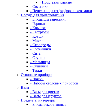
- Подставки разные
- Соусники
- Пепельницы из фарфора и керамики
Посуда для приготовления
- Блюда для запекания
- Горшки
- Крышки
- Кастрюли
- Ковши
- Миски
- Сковороды
- Кофейники
- Сита
- Ступки
- Мельницы
- Сушилки
- Терки
Столовые приборы
- Ложки
- Наборы столовых приборов
Вазы
- Вазы для цветов
- Вазы для фруктов
Предметы интерьера
- Блюда декоративные