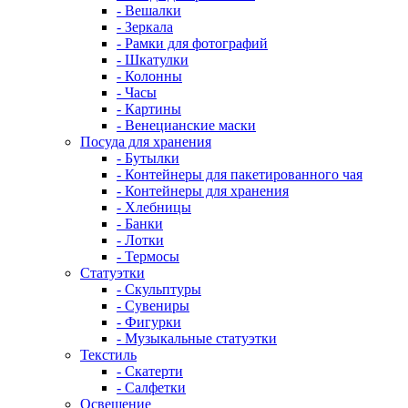
- Вешалки
- Зеркала
- Рамки для фотографий
- Шкатулки
- Колонны
- Часы
- Картины
- Венецианские маски
Посуда для хранения
- Бутылки
- Контейнеры для пакетированного чая
- Контейнеры для хранения
- Хлебницы
- Банки
- Лотки
- Термосы
Статуэтки
- Скульптуры
- Сувениры
- Фигурки
- Музыкальные статуэтки
Текстиль
- Скатерти
- Салфетки
Освещение