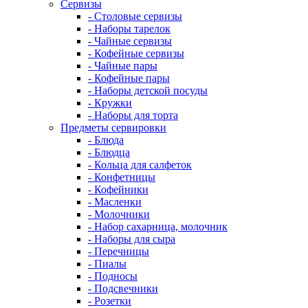
Сервизы
- Столовые сервизы
- Наборы тарелок
- Чайные сервизы
- Кофейные сервизы
- Чайные пары
- Кофейные пары
- Наборы детской посуды
- Кружки
- Наборы для торта
Предметы сервировки
- Блюда
- Блюдца
- Кольца для салфеток
- Конфетницы
- Кофейники
- Масленки
- Молочники
- Набор сахарница, молочник
- Наборы для сыра
- Перечницы
- Пиалы
- Подносы
- Подсвечники
- Розетки