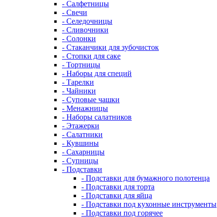
- Салфетницы
- Свечи
- Селедочницы
- Сливочники
- Солонки
- Стаканчики для зубочисток
- Стопки для саке
- Тортницы
- Наборы для специй
- Тарелки
- Чайники
- Суповые чашки
- Менажницы
- Наборы салатников
- Этажерки
- Салатники
- Кувшины
- Сахарницы
- Супницы
- Подставки
- Подставки для бумажного полотенца
- Подставки для торта
- Подставки для яйца
- Подставки под кухонные инструменты
- Подставки под горячее